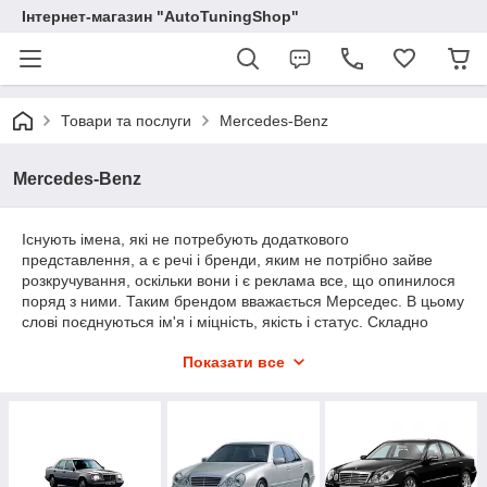
Інтернет-магазин "AutoTuningShop"
Товари та послуги
Mercedes-Benz
Mercedes-Benz
Існують імена, які не потребують додаткового
представлення, а є речі і бренди, яким не потрібно зайве
розкручування, оскільки вони і є реклама все, що опинилося
поряд з ними. Таким брендом вважається Мерседес. В цьому
слові поєднуються ім'я і міцність, якість і статус. Складно
переоцінити престиж одладателя авто даної марки.
Показати все
Компанія, існуюча на ринку ще з 80-х років 19 століття,
пережила спади і злети, але для неї завжди залишалися
незмінним прихильність якості, стильності і відношення до
клієнта.
Зараз Мерседес - це імідж і престиж свого володаря. Але