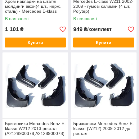
Хром накладки на штатні
Mercedes E-сlass W211 2002-
молдинги вікон(4 шт., нерж.
2009 - гумові килимки (4 шт,
сталь) - Mercedes E-klass
Polytep)
W210
В наявності
В наявності
1 101
949
₴
₴/комплект
Купити
Купити
Бризковики Mercedes-Benz E-
Бризковики Mercedes-Benz E-
klasse W212 2013 рестал
klasse (W212) 2009-2012 до
(A2128900378;A2128900078)
рестал
(A2128900178;A2128900078)