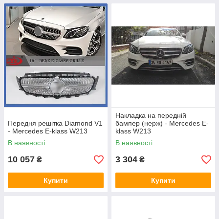
Накладка на передній
Передня решітка Diamond V1
бампер (нерж) - Mercedes E-
- Mercedes E-klass W213
klass W213
В наявності
В наявності
10 057
3 304
₴
₴
Купити
Купити