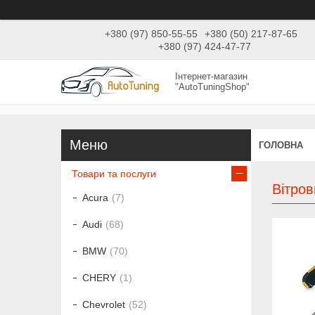
+380 (97) 850-55-55
+380 (50) 217-87-65
+380 (97) 424-47-77
Інтернет-магазин
"AutoTuningShop"
ГОЛОВНА
Товари та послуги
Вітров
Acura
7
Audi
68
BMW
70
CHERY
1
Chevrolet
52