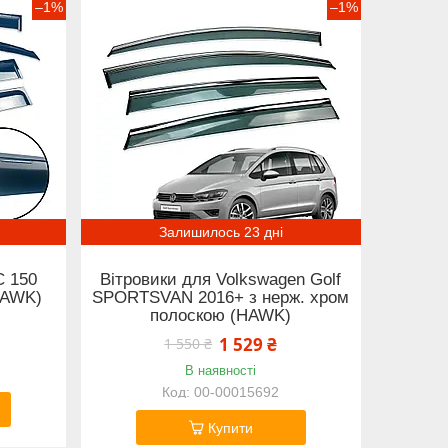
–1%
–1%
Залишилось 23 дні
C 150
Вітровики для Volkswagen Golf
HAWK)
SPORTSVAN 2016+ з нерж. хром
полоскою (HAWK)
1 529 ₴
1 550 ₴
В наявності
00-00015692
Купити