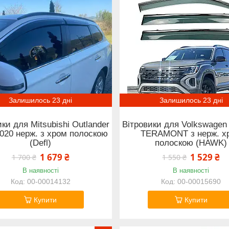
Залишилось 23 дні
Залишилось 23 дні
ки для Mitsubishi Outlander
Вітровики для Volkswagen
020 нерж. з хром полоскою
TERAMONT з нерж. х
(Defl)
полоскою (HAWK)
1 679 ₴
1 529 ₴
1 700 ₴
1 550 ₴
В наявності
В наявності
00-00014132
00-00015690
Купити
Купити