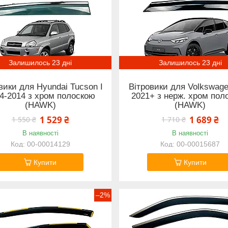
Залишилось 23 дні
Залишилось 23 дні
вики для Hyundai Tucson I
Вітровики для Volkswage
4-2014 з хром полоскою
2021+ з нерж. хром пол
(HAWK)
(HAWK)
1 529 ₴
1 689 ₴
1 550 ₴
1 710 ₴
В наявності
В наявності
00-00014129
00-00015687
Купити
Купити
–2%