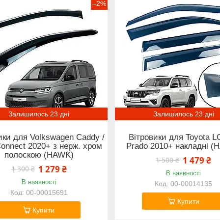
–2%
Залишилось 23 дні
Залишилось 23 дні
ики для Volkswagen Caddy /
Вітровики для Toyota L
Connect 2020+ з нерж. хром
Prado 2010+ накладні (
полоскою (HAWK)
1 479 ₴
1 500 ₴
1 279 ₴
1 300 ₴
В наявності
В наявності
00-00014135
00-00015691
Купити
Купити