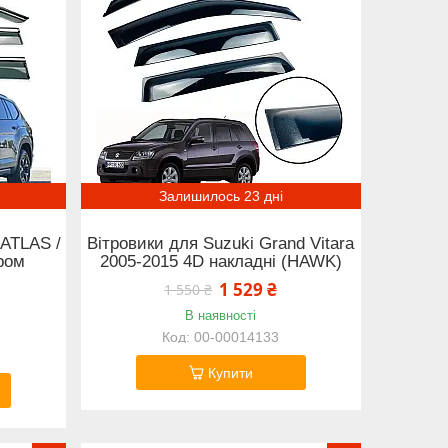
Залишилось 23 дні
 ATLAS /
Вітровики для Suzuki Grand Vitara
ром
2005-2015 4D накладні (HAWK)
1 529 ₴
1 550 ₴
В наявності
00-00014133
Купити