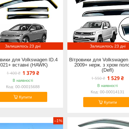
Залишилось 23 дні
Залишилось 23 дні
овики для Volkswagen ID.4
Вітровики для Volkswagen
2021+ вставні (HAWK)
2009+ нерж. з хром пол
(Defl)
1 379 ₴
1 400 ₴
1 529 ₴
1 550 ₴
В наявності
В наявності
00-00015688
00-00014131
Купити
Купити
–1%