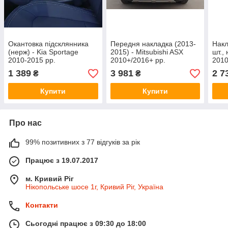
Окантовка підсклянника
Передня накладка (2013-
Накл
(нерж) - Kia Sportage
2015) - Mitsubishi ASX
шт.,
2010-2015 рр.
2010+/2016+ рр.
2010
1 389
3 981
2 7
₴
₴
Купити
Купити
Про нас
99% позитивних з 77 відгуків за рік
Працює з 19.07.2017
м. Кривий Ріг
Нікопольське шосе 1г, Кривий Ріг, Україна
Контакти
Сьогодні працює з 09:30 до 18:00