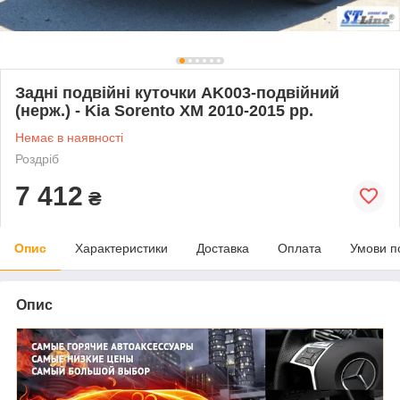
Задні подвійні куточки AK003-подвійний
(нерж.) - Kia Sorento XM 2010-2015 рр.
Немає в наявності
Роздріб
7 412
₴
Опис
Характеристики
Доставка
Оплата
Умови п
Опис