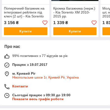
Поперечний багажник на
Кромка багажника (нерж.)
Молд
інтегровані рейлінги під
- Kia Sorento XM 2010-
шт, 
ключ (2 шт) - Kia Sorento
2015 рр.
2010
XM 2010-2015 рр.
3 156
1 339
1 8
₴
₴
Купити
Купити
Про нас
99% позитивних з 77 відгуків за рік
Працює з 19.07.2017
м. Кривий Ріг
Нікопольське шосе 1г, Кривий Ріг, Україна
Контакти
Сьогодні працює з 09:30 до 19:00
Показати весь графік роботи