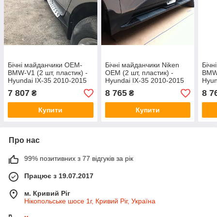
Бічні майданчики OEM-
Бічні майданчики Niken
Бічн
BMW-V1 (2 шт, пластик) -
OEM (2 шт, пластик) -
BMW-
Hyundai IX-35 2010-2015
Hyundai IX-35 2010-2015
Hyun
рр.
рр.
рр.
7 807
8 765
8 7
₴
₴
Купити
Купити
Про нас
99% позитивних з 77 відгуків за рік
Працює з 19.07.2017
м. Кривий Ріг
Нікопольське шосе 1г, Кривий Ріг, Україна