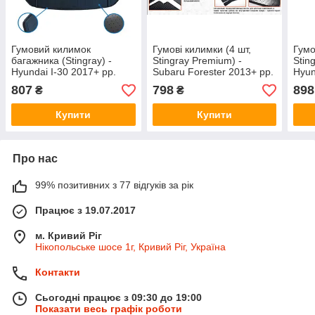
Гумовий килимок
Гумові килимки (4 шт,
Гумо
багажника (Stingray) -
Stingray Premium) -
Stin
Hyundai I-30 2017+ рр.
Subaru Forester 2013+ рр.
Hyun
807
798
898
₴
₴
Купити
Купити
Про нас
99% позитивних з 77 відгуків за рік
Працює з 19.07.2017
м. Кривий Ріг
Нікопольське шосе 1г, Кривий Ріг, Україна
Контакти
Сьогодні працює з 09:30 до 19:00
Показати весь графік роботи