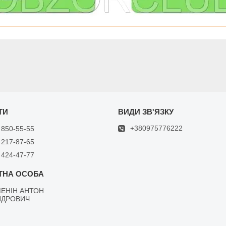
+380975776222
 850-55-55
 217-87-65
 424-47-77
ЕНІН АНТОН
НДРОВИЧ