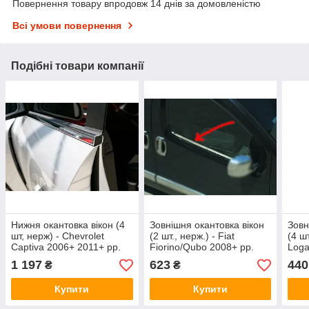
Повернення товару впродовж 14 днів за домовленістю
Всі умови повернення
Подібні товари компанії
Нижня окантовка вікон (4
Зовнішня окантовка вікон
Зовн
шт, нерж) - Chevrolet
(2 шт., нерж.) - Fiat
(4 ш
Captiva 2006+ 2011+ рр.
Fiorino/Qubo 2008+ рр.
Loga
1 197
623
440
₴
₴
Купити
Купити