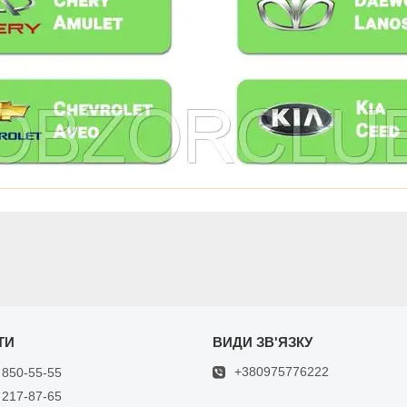
+380975776222
 850-55-55
 217-87-65