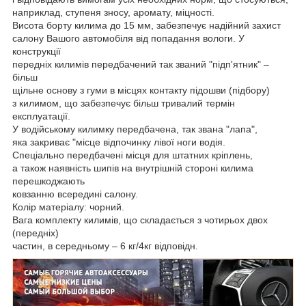
наприклад, ступеня зносу, аромату, міцності.
Висота борту килима до 15 мм, забезпечує надійний захист
салону Вашого автомобіля від попадання вологи. У
конструкції
передніх килимів передбачений так званий "підп'ятник" –
більш
щільне основу з гуми в місцях контакту підошви (підбору)
з килимом, що забезпечує більш тривалий термін
експлуатації.
У водійському килимку передбачена, так звана "лапа",
яка закриває "місце відпочинку лівої ноги водія.
Спеціально передбачені місця для штатних кріплень,
а також наявність шипів на внутрішній стороні килима
перешкоджають
ковзанню всередині салону.
Колір матеріалу: чорний.
Вага комплекту килимів, що складається з чотирьох двох
(передніх)
частин, в середньому – 6 кг/4кг відповідн.