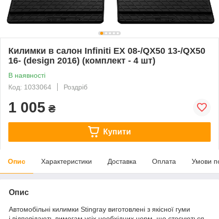
Килимки в салон Infiniti EX 08-/QX50 13-/QX50
16- (design 2016) (комплект - 4 шт)
В наявності
Код: 1033064
Роздріб
1 005
₴
Купити
Опис
Характеристики
Доставка
Оплата
Умови п
Опис
Автомобільні килимки Stingray виготовлені з якісної гуми
і відповідають вимогам усіх необхідних норм, що стосуються,