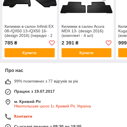
Килимки в салон Infiniti EX
Килимки в салон Acura
Кили
08-/QX50 13-/QX50 16-
MDX 13- (design 2016)
Kuga
(design 2016) (передні - 2
(комплект - 4 шт)
(ком
шт)
785
2 391
999
₴
₴
Купити
Купити
Про нас
99% позитивних з 77 відгуків за рік
Працює з 19.07.2017
м. Кривий Ріг
Нікопольське шосе 1г, Кривий Ріг, Україна
Контакти
Сьогодні працює з 09:30 до 19:00