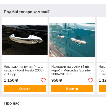
Подібні товари компанії
Накладки на ручки (4 шт.,
Накладки на ручки (4 шт,
Накл
нерж.) - Ford Fiesta 2008-
нерж) - Mercedes Sprinter
прот
2017 рр.
2006-2018 рр.
плас
2008
1 150
958
1 1
₴
₴
Купити
Купити
Про нас