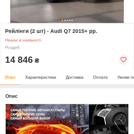
Рейлінги (2 шт) - Audi Q7 2015+ рр.
Немає в наявності
Роздріб
14 846
₴
Опис
Характеристики
Доставка
Оплата
Умови п
Опис