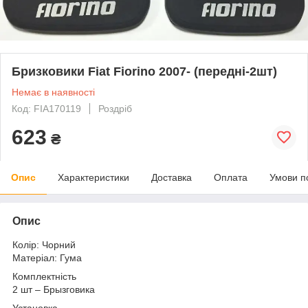
Бризковики Fiat Fiorino 2007- (передні-2шт)
Немає в наявності
Код: FIA170119
Роздріб
623
₴
Опис
Характеристики
Доставка
Оплата
Умови п
Опис
Колір: Чорний
Матеріал: Гума
Комплектність
2 шт – Брызговика
Установка