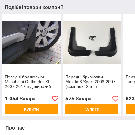
Подібні товари компанії
Передні бризковики
Передні бризковики
Бриз
Mitsubishi Outlander XL
Mazda 6 Sport 2006-2007
Jump
2007-2012 під широкий
(комплект 2 шт.)
поріг (комплект 2 шт)
1 054
575
623
₴/пара
₴/пара
Купити
Купити
Про нас