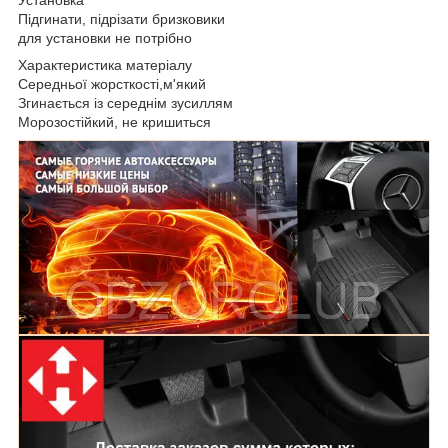
Підгинати, підрізати бризковики
для установки не потрібно
Характеристика матеріалу
Середньої жорсткості,м'який
Згинається із середнім зусиллям
Морозостійкий, не кришиться