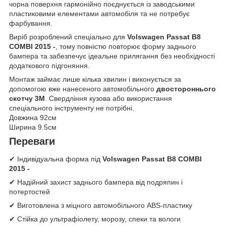
чорна поверхня гармонійно поєднується із заводськими
пластиковими елементами автомобіля та не потребує
фарбування.
Виріб розроблений спеціально для
Volswagen Passat B8
COMBI 2015 -
, тому повністю повторює форму заднього
бампера та забезпечує ідеальне прилягання без необхідності
додаткового підгоняння.
Монтаж займає лише кілька хвилин і виконується за
допомогою вже нанесеного автомобільного
двостороннього
скотчу 3M
. Свердління кузова або використання
спеціального інструменту не потрібні.
Довжина 92см
Ширина 9.5см
Переваги
✔ Індивідуальна форма під
Volswagen Passat B8 COMBI
2015 -
✔ Надійний захист заднього бампера від подряпин і
потертостей
✔ Виготовлена з міцного автомобільного ABS-пластику
✔ Стійка до ультрафіолету, морозу, спеки та вологи