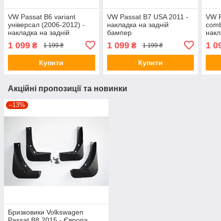
VW Passat B6 variant
VW Passat B7 USA 2011 -
VW P
універсал (2006-2012) -
накладка на задній
comb
накладка на задній
бампер
накл
бампер
бам
1 099
1 099
1 0
₴
₴
1 199 ₴
1 199 ₴
Купити
Купити
Акційні пропозиції та новинки
–13%
Бризковики Volkswagen
Passat B8 2015 - Європа