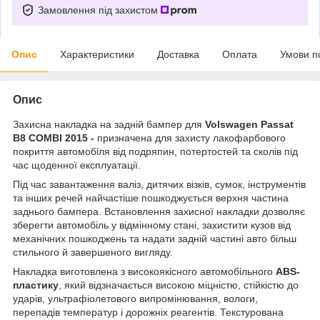
Замовлення під захистом
Опис
Характеристики
Доставка
Оплата
Умови п
Опис
Захисна накладка на задній бампер для
Volswagen Passat
B8 COMBI 2015 -
призначена для захисту лакофарбового
покриття автомобіля від подряпин, потертостей та сколів під
час щоденної експлуатації.
Під час завантаження валіз, дитячих візків, сумок, інструментів
та інших речей найчастіше пошкоджується верхня частина
заднього бампера. Встановлення захисної накладки дозволяє
зберегти автомобіль у відмінному стані, захистити кузов від
механічних пошкоджень та надати задній частині авто більш
стильного й завершеного вигляду.
Накладка виготовлена з високоякісного автомобільного
ABS-
пластику
, який відзначається високою міцністю, стійкістю до
ударів, ультрафіолетового випромінювання, вологи,
перепадів температур і дорожніх реагентів. Текстурована