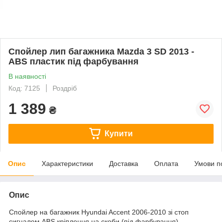
Спойлер лип багажника Mazda 3 SD 2013 -
АВЅ пластик під фарбування
В наявності
Код: 7125
Роздріб
1 389
₴
Купити
Опис
Характеристики
Доставка
Оплата
Умови п
Опис
Спойлер на багажник Hyundai Accent 2006-2010 зі стоп
сигналом ABS кріплення на скоби (під фарбування)