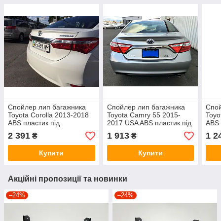
Спойлер лип багажника
Спойлер лип багажника
Спой
Toyota Corolla 2013-2018
Toyota Camry 55 2015-
Toyo
ABS пластик під
2017 USA ABS пластик під
ABS 
фарбування
фарбування
фарб
2 391
1 913
1 2
₴
₴
Купити
Купити
Акційні пропозиції та новинки
–24%
–24%