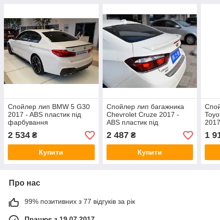
Спойлер лип BMW 5 G30
Спойлер лип багажника
Спой
2017 - ABS пластик під
Chevrolet Cruze 2017 -
Toyo
фарбування
ABS пластик під
2017
фарбування
фар
2 534
2 487
1 9
₴
₴
Купити
Купити
Про нас
99% позитивних з 77 відгуків за рік
Працює з 19.07.2017