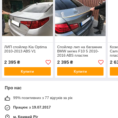
ЛИП спойлер Kia Optima
Спойлер лип на багажник
Кози
2010-2013 ABS V1
BMW series F10 5 2010-
Camr
2016 ABS пластик
плас
2 395
2 395
2 6
₴
₴
Купити
Купити
Про нас
99% позитивних з 77 відгуків за рік
Працює з 19.07.2017
м. Кривий Ріг