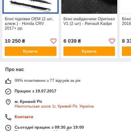
Бічні підніжки OEM (2 шт.,
Бічні майданчики Оригінал
Бічн
алюм.) - Honda CRV
V1 (2 шт) - Renault Kadjar
2016
2017+ рр.
10 250
6 039
8 3
₴
₴
Купити
Купити
Про нас
99% позитивних з 77 відгуків за рік
Працює з 19.07.2017
м. Кривий Ріг
Нікопольське шосе 1г, Кривий Ріг, Україна
Контакти
Сьогодні працює з 09:30 до 19:00