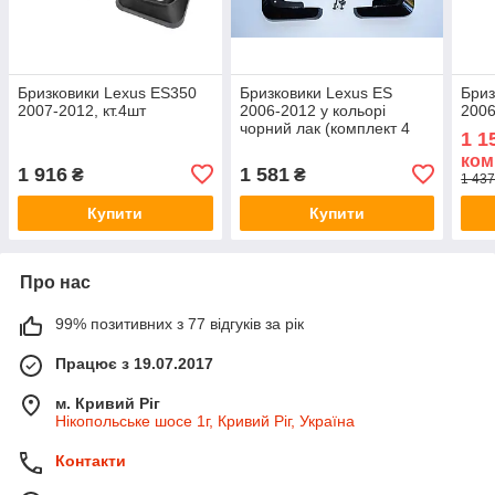
Бризковики Lexus ES350
Бризковики Lexus ES
Бриз
2007-2012, кт.4шт
2006-2012 у кольорі
2006
чорний лак (комплект 4
1 1
шт.)
ком
1 916
1 581
₴
₴
1 437
Купити
Купити
Про нас
99% позитивних з 77 відгуків за рік
Працює з 19.07.2017
м. Кривий Ріг
Нікопольське шосе 1г, Кривий Ріг, Україна
Контакти