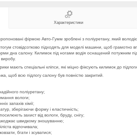
Характеристики
ропоновані фірмою Авто-Гумм зроблені з поліуретану, який володіє
тогум стовідсотково підходять для моделі машини, щоб грамотно в
форми дна салону. Килимок під ногами водія оснащений потужним під
 виробу.
оврики мають спеціальні кліпси, які міцно фіксують килимок до підло
ка, щоб всю підлогу салону був повністю закритий.
надійного поліуретану;
имання вологи;
іх запахів хімії;
ратур, зберігаючи форму і еластичність;
осилюють захист від вологи, бруду, снігу;
решкоджає швидкому зношуванню;
іліста відпочивала;
взати, бгати і зсуватися;