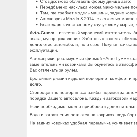
Стовідсотково облягають форму днища авто;
Передбачено наскільки можна максимальне покри
Там, где требует модель машины, задние ковр
Автоковрики Mazda 3 2014- с легкостью можно в
Благодаря качественному каучуковому сырью, к
A
vto
-Gumm
– известный украинский изготовитель. А
влага, мусор, ржавление. Заботясь о своем любимом
долголетие автомобиля, но и свое. Покупая качеств
эксплуатации.
Автоковрики, реализуемые фирмой «Авто-Гумм» ста
замечательными ковриками Вы окунетесь в атмосферу
Вас отвлекать за рулём.
Достойный дизайн изделий подчеркнет комфорт и пр
долго.
Стопроцентно повторяя все изгибы периметра автом
порядка Вашего автосалона. Каждый автоковрик мар
Если необходимо, можно приобрести дополнительн
Вода и загрязнения остаются на ковриках, ведь бо
На задних ковриках удобная перемычка усиливает за