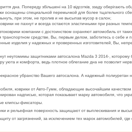
ття дна. Попереду збільшені на 10 відсотків, ззаду оберігають обш
ики оснащены специальной перемычкой для более тщательного сбе
ынуть, при этом, не пролив и не высыпав мусор в салон;
оврики не пахнут и всегда остаются эластичными при разных темп
втоковрики компании с достоинством охраняют автомобиль от таки
 транспортном средстве, Вы, первым делом, заботитесь о себе и 
енные изделия у надежных и проверенных изготовителей, Вы, непр
нут неутомимы защитниками автосалона Mazda 3 2014-, которому 
 уюта и комфорта, ведь плотное облегание дна не позволит нервни
екрасное убранство Вашего автосалона. А надежный полиуретан н
обиля, коврики от Авто-Гумм, обладающие высочайшим качеством и
кирован надписью, которая показывает марку автомобиля, что укр
ые клипсы-фиксаторы.
ртики и рельефная поверхность защищают от выплескивания и высы
щиту от загрязнений, за исключением тех марок автомобилей, где 