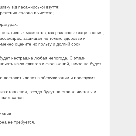
ивку від пасажирської взуття;
режения салона в чистоте;
ературах.
х негативных моментов, как различные загрязнения,
пассажирах, защищая не только здоровье и
еменно оцените их пользу и долгий срок
будет нестрашна любая непогода. С этими
чать из-за сдвигов и скольжений, ничто не будет
е доставит хлопот в обслуживании и прослужит
зготовления, всегда будут на страже чистоты и
ашает салон.
пания.
она не требуется.