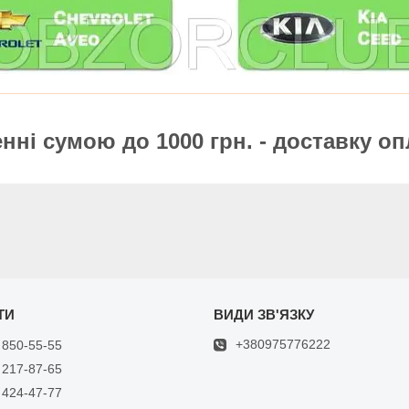
ні сумою до 1000 грн. - доставку оп
+380975776222
 850-55-55
 217-87-65
 424-47-77