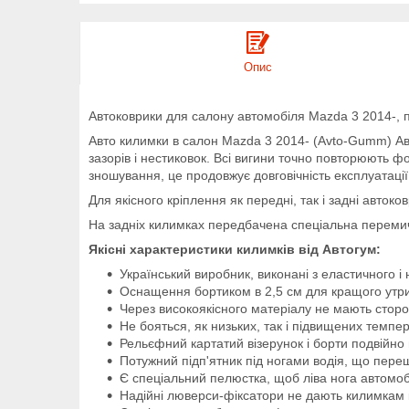
Опис
Автоковрики для салону автомобіля Mazda 3 2014-, п
Авто килимки в салон Mazda 3 2014- (Avto-Gumm) Ав
зазорів і нестиковок. Всі вигини точно повторюють 
зношування, це продовжує довговічність експлуатації
Для якісного кріплення як передні, так і задні авток
На задніх килимках передбачена спеціальна перемич
Якісні характеристики килимків від Автогум:
Український виробник, виконані з еластичного і 
Оснащення бортиком в 2,5 см для кращого утр
Через високоякісного матеріалу не мають сторонн
Не бояться, як низьких, так і підвищених темпе
Рельєфний картатий візерунок і борти подвійно п
Потужний підп'ятник під ногами водія, що пе
Є спеціальний пелюстка, щоб ліва нога автомоб
Надійні люверси-фіксатори не дають килимкам ко