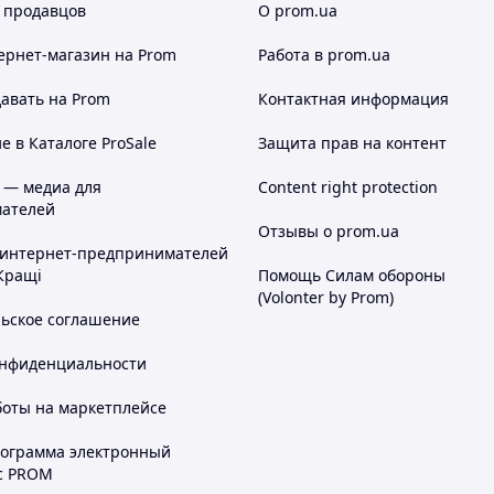
 продавцов
О prom.ua
ернет-магазин
на Prom
Работа в prom.ua
авать на Prom
Контактная информация
 в Каталоге ProSale
Защита прав на контент
 — медиа для
Content right protection
ателей
Отзывы о prom.ua
 интернет-предпринимателей
Кращі
Помощь Силам обороны
(Volonter by Prom)
льское соглашение
онфиденциальности
боты на маркетплейсе
рограмма электронный
с PROM