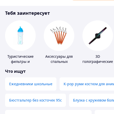
Материалы для ремонта
Тебя заинтересует
Спорт и отдых
Туристические
Аксессуары для
3D
фильтры и
спальных
голографические
таблетки для
мешков,
устройства
Что ищут
питьевой воды
карематов и
палаток
Ежедневники школьные
K-pop руми костюм для ани
Бюстгальтер без косточек 95с
Блузка с кружевом бо