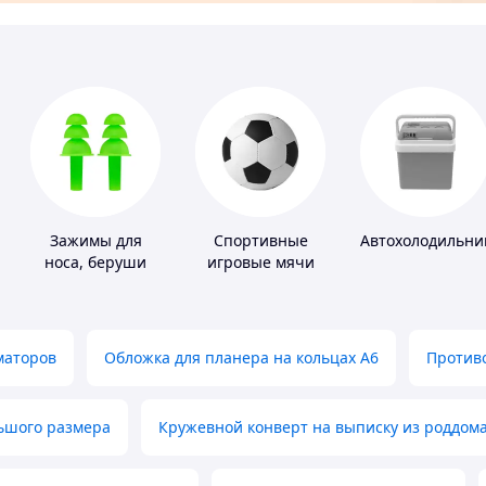
Зажимы для
Спортивные
Автохолодильни
носа, беруши
игровые мячи
для плавания
маторов
Обложка для планера на кольцах А6
Противо
льшого размера
Кружевной конверт на выписку из роддом