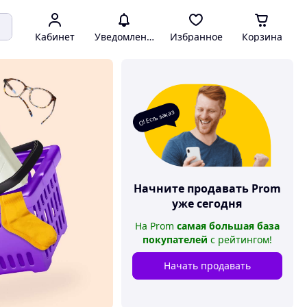
Кабинет
Уведомления
Избранное
Корзина
О! Есть заказ
Начните продавать
Prom
уже сегодня
На
Prom
самая большая база
покупателей
с рейтингом
!
Начать продавать