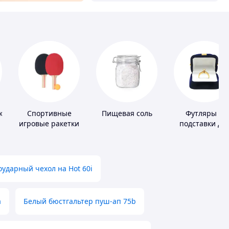
ки
Спортивные
Пищевая соль
Футляры и
игровые ракетки
подставки дл
драгоценност
ударный чехол на Hot 60i
а
Белый бюстгальтер пуш-ап 75b