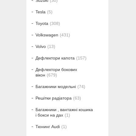
Suzuki
30
Tesla
5
Toyota
308
Volkswagen
431
Volvo
13
Дефлектори капота
157
Дефлектори бокових
вікон
679
Багажники модельні
74
Решітки радіатора
63
Багажники , вантажні кошика
і бокси на дах
1
Тюнинг Audi
1