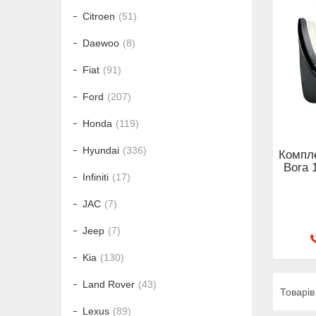
Citroen
51
Daewoo
8
Fiat
91
Ford
207
Honda
119
Hyundai
336
Компле
Bora 
Infiniti
17
JAC
7
Jeep
7
Kia
130
Land Rover
43
Lexus
89