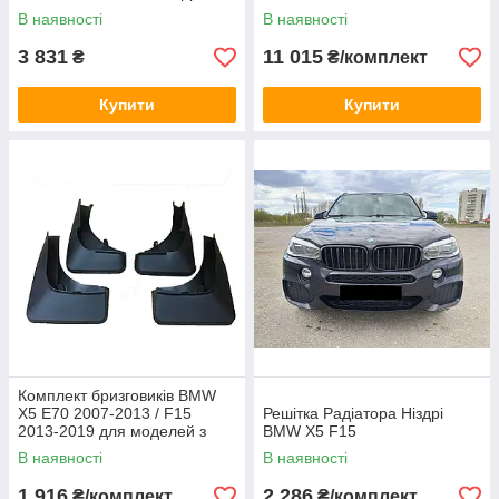
В наявності
В наявності
3 831
11 015
₴
₴/комплект
Купити
Купити
Комплект бризговиків BMW
X5 E70 2007-2013 / F15
Решітка Радіатора Ніздрі
2013-2019 для моделей з
BMW X5 F15
порогами і без арок,
В наявності
В наявності
комплект 4шт.
1 916
2 286
₴/комплект
₴/комплект