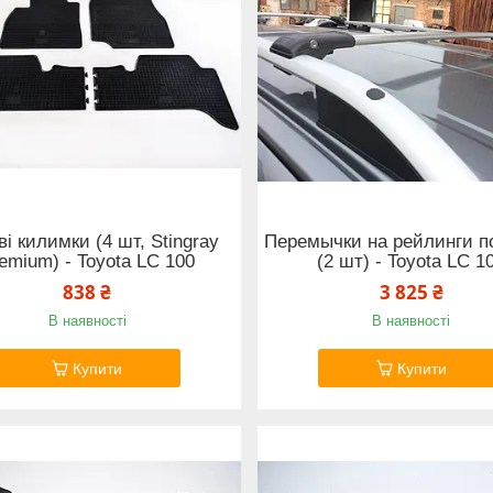
і килимки (4 шт, Stingray
Перемычки на рейлинги п
emium) - Toyota LС 100
(2 шт) - Toyota LС 1
838 ₴
3 825 ₴
В наявності
В наявності
Купити
Купити