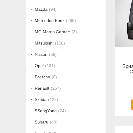
Mazda
94
Mercedes-Benz
289
MG Morris Garage
3
Mitsubishi
156
Nissan
66
Opel
131
Бриз
C
Porsche
8
Renault
257
Skoda
122
SSangYong
24
Subaru
49