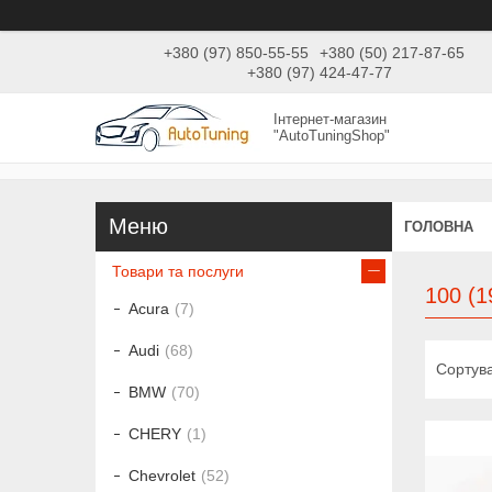
+380 (97) 850-55-55
+380 (50) 217-87-65
+380 (97) 424-47-77
Інтернет-магазин
"AutoTuningShop"
ГОЛОВНА
Товари та послуги
100 (1
Acura
7
Audi
68
BMW
70
CHERY
1
Chevrolet
52