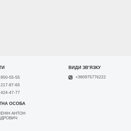
+380975776222
 850-55-55
 217-87-65
 424-47-77
ЕНІН АНТОН
НДРОВИЧ