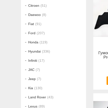
Citroen
51
Daewoo
8
Fiat
91
Ford
207
Honda
119
Hyundai
336
Гумов
Pr
Infiniti
17
JAC
7
Jeep
7
Kia
130
Land Rover
43
Lexus
89