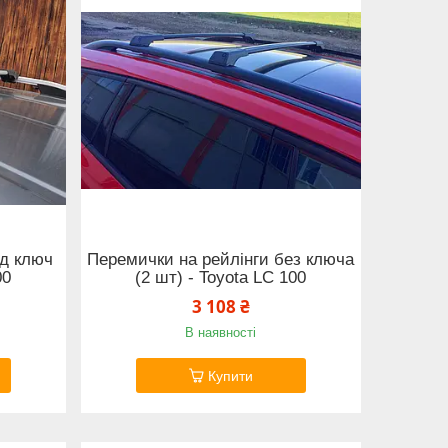
ід ключ
Перемички на рейлінги без ключа
00
(2 шт) - Toyota LС 100
3 108 ₴
В наявності
Купити