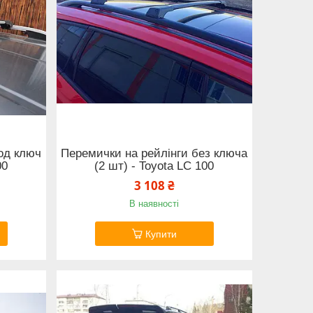
од ключ
Перемички на рейлінги без ключа
00
(2 шт) - Toyota LС 100
3 108 ₴
В наявності
Купити