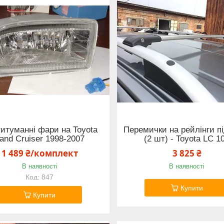
итуманні фари на Toyota
Перемички на рейлінги п
and Cruiser 1998-2007
(2 шт) - Toyota LС 1
1 489 ₴/комплект
3 825 ₴
В наявності
В наявності
847
Купити
Купити