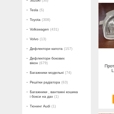
Suzuki
30
Tesla
5
Toyota
308
Volkswagen
431
Volvo
13
Дефлектори капота
157
Дефлектори бокових
вікон
679
Прот
L
Багажники модельні
74
Решітки радіатора
63
Багажники , вантажні кошика
і бокси на дах
1
Тюнинг Audi
1