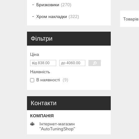
Бризковики
270
Хром накладки
322
Фільтри
Ціна
Наявність
В наявності
9
Контакти
Інтернет-магазин
"AutoTuningShop"