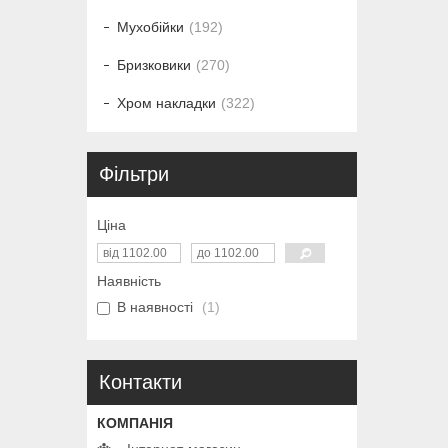
Мухобійки
192
Бризковики
270
Хром накладки
322
Фільтри
Ціна
Наявність
В наявності
1
Контакти