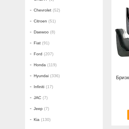
Chevrolet
52
Citroen
51
Daewoo
8
Fiat
91
Ford
207
Honda
119
Hyundai
336
Бризк
Infiniti
17
JAC
7
Jeep
7
Kia
130