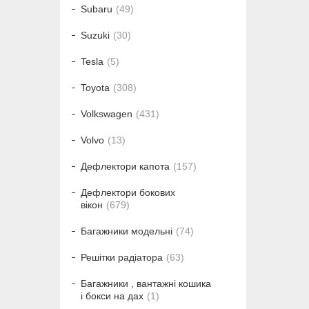
Subaru
49
Suzuki
30
Tesla
5
Toyota
308
Volkswagen
431
Volvo
13
Дефлектори капота
157
Дефлектори бокових
вікон
679
Багажники модельні
74
Решітки радіатора
63
Багажники , вантажні кошика
і бокси на дах
1