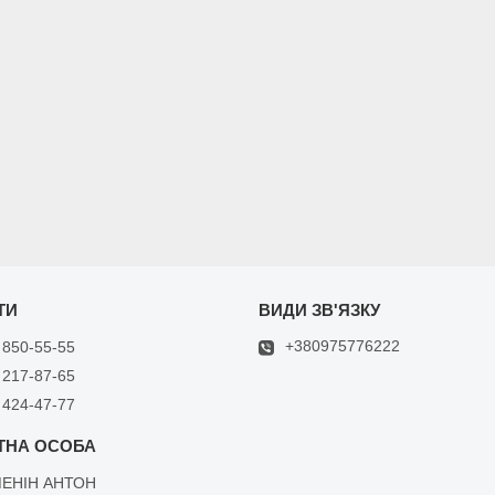
+380975776222
 850-55-55
 217-87-65
 424-47-77
ЕНІН АНТОН