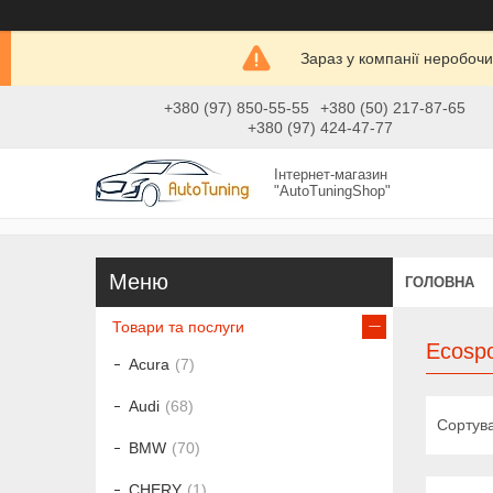
Зараз у компанії неробочи
+380 (97) 850-55-55
+380 (50) 217-87-65
+380 (97) 424-47-77
Інтернет-магазин
"AutoTuningShop"
ГОЛОВНА
Товари та послуги
Ecospo
Acura
7
Audi
68
BMW
70
CHERY
1