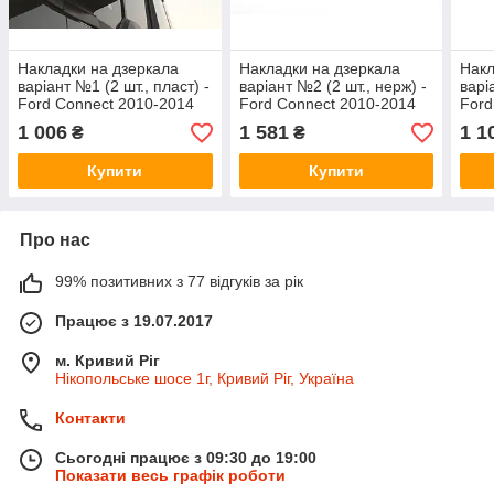
Накладки на дзеркала
Накладки на дзеркала
Накл
варіант №1 (2 шт., пласт) -
варіант №2 (2 шт., нерж) -
варі
Ford Connect 2010-2014
Ford Connect 2010-2014
Ford
рр.
рр.
рр.
1 006
1 581
1 1
₴
₴
Купити
Купити
Про нас
99% позитивних з 77 відгуків за рік
Працює з 19.07.2017
м. Кривий Ріг
Нікопольське шосе 1г, Кривий Ріг, Україна
Контакти
Сьогодні працює з 09:30 до 19:00
Показати весь графік роботи