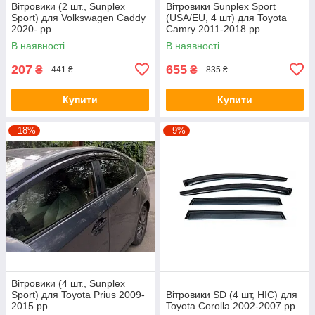
Вітровики (2 шт., Sunplex
Вітровики Sunplex Sport
Sport) для Volkswagen Caddy
(USA/EU, 4 шт) для Toyota
2020- рр
Camry 2011-2018 рр
В наявності
В наявності
207
655
₴
₴
441 ₴
835 ₴
Купити
Купити
–18%
–9%
Вітровики (4 шт., Sunplex
Sport) для Toyota Prius 2009-
Вітровики SD (4 шт, HIC) для
2015 рр
Toyota Corolla 2002-2007 рр