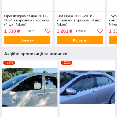
Opel Insignia седан 2017-
Fiat Linea 2006-2018 -
Toyo
2024 - вітровики з хромом
вітровики з хромом (4 шт,
- ві
(4 шт., Niken)
Niken)
Nike
1 330
1 261
1 3
₴
₴
1 350 ₴
1 281 ₴
Купити
Купити
Акційні пропозиції та новинки
–53%
–22%