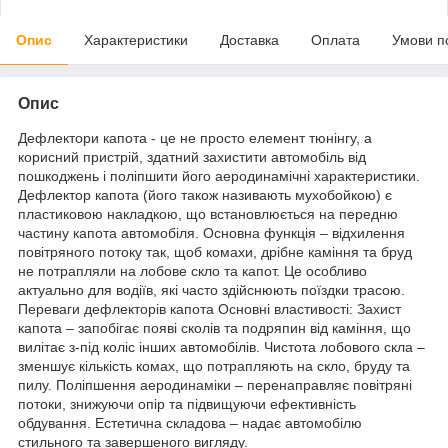
Опис
Характеристики
Доставка
Оплата
Умови п
Опис
Дефлектори капота - це не просто елемент тюнінгу, а
корисний пристрій, здатний захистити автомобіль від
пошкоджень і поліпшити його аеродинамічні характеристики.
Дефлектор капота (його також називають мухобойкою) є
пластиковою накладкою, що встановлюється на передню
частину капота автомобіля. Основна функція – відхилення
повітряного потоку так, щоб комахи, дрібне каміння та бруд
не потрапляли на лобове скло та капот. Це особливо
актуально для водіїв, які часто здійснюють поїздки трасою.
Переваги дефлекторів капота Основні властивості: Захист
капота – запобігає появі сколів та подряпин від каміння, що
вилітає з-під коліс інших автомобілів. Чистота лобового скла –
зменшує кількість комах, що потрапляють на скло, бруду та
пилу. Поліпшення аеродинаміки – перенаправляє повітряні
потоки, знижуючи опір та підвищуючи ефективність
обдування. Естетична складова – надає автомобілю
стильного та завершеного вигляду.