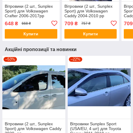
Вітровики (2 шт., Sunplex
Вітровики (2 шт., Sunplex
Вітр
Sport) для Volkswagen
Sport) для Volkswagen
Spor
Crafter 2006-2017рр
Caddy 2004-2010 рр
Cadd
648
709
709
₴
₴
668 ₴
757 ₴
Купити
Купити
Акційні пропозиції та новинки
–53%
–22%
Вітровики (2 шт., Sunplex
Вітровики Sunplex Sport
Sport) для Volkswagen Caddy
(USA/EU, 4 шт) для Toyota