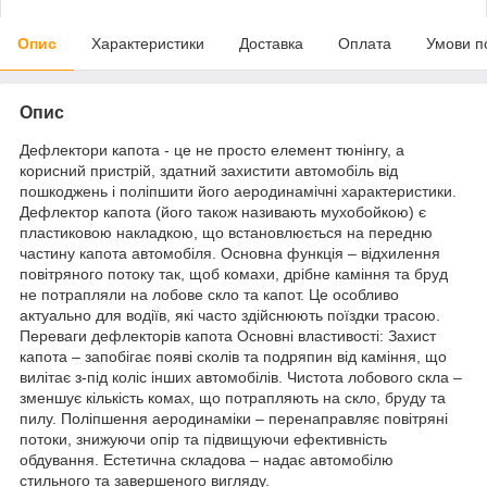
Опис
Характеристики
Доставка
Оплата
Умови п
Опис
Дефлектори капота - це не просто елемент тюнінгу, а
корисний пристрій, здатний захистити автомобіль від
пошкоджень і поліпшити його аеродинамічні характеристики.
Дефлектор капота (його також називають мухобойкою) є
пластиковою накладкою, що встановлюється на передню
частину капота автомобіля. Основна функція – відхилення
повітряного потоку так, щоб комахи, дрібне каміння та бруд
не потрапляли на лобове скло та капот. Це особливо
актуально для водіїв, які часто здійснюють поїздки трасою.
Переваги дефлекторів капота Основні властивості: Захист
капота – запобігає появі сколів та подряпин від каміння, що
вилітає з-під коліс інших автомобілів. Чистота лобового скла –
зменшує кількість комах, що потрапляють на скло, бруду та
пилу. Поліпшення аеродинаміки – перенаправляє повітряні
потоки, знижуючи опір та підвищуючи ефективність
обдування. Естетична складова – надає автомобілю
стильного та завершеного вигляду.