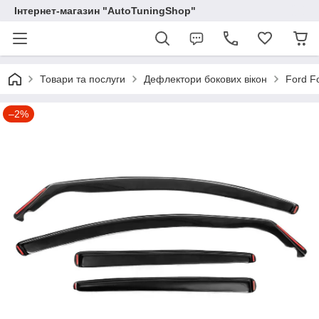
Інтернет-магазин "AutoTuningShop"
Товари та послуги
Дефлектори бокових вікон
Ford Fo
–2%