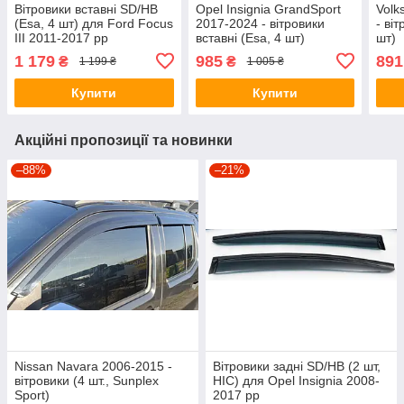
Вітровики вставні SD/HB
Opel Insignia GrandSport
Volk
(Esa, 4 шт) для Ford Focus
2017-2024 - вітровики
- ві
III 2011-2017 рр
вставні (Esa, 4 шт)
шт)
1 179
985
891
₴
₴
1 199 ₴
1 005 ₴
Купити
Купити
Акційні пропозиції та новинки
–88%
–21%
Nissan Navara 2006-2015 -
Вітровики задні SD/HB (2 шт,
вітровики (4 шт., Sunplex
HIC) для Opel Insignia 2008-
Sport)
2017 рр