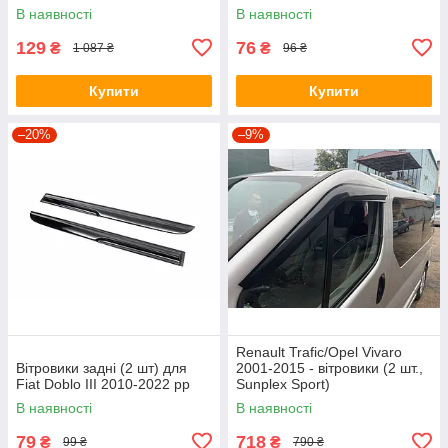
В наявності
В наявності
129
76
₴
₴
1 087 ₴
96 ₴
Купити
Купити
–20%
–9%
Renault Trafic/Opel Vivaro
Вітровики задні (2 шт) для
2001-2015 - вітровики (2 шт.,
Fiat Doblo III 2010-2022 рр
Sunplex Sport)
В наявності
В наявності
79
718
₴
₴
99 ₴
790 ₴