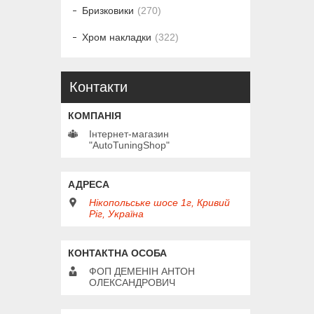
Бризковики
270
Хром накладки
322
Контакти
Інтернет-магазин
"AutoTuningShop"
Нікопольське шосе 1г, Кривий
Ріг, Україна
ФОП ДЕМЕНІН АНТОН
ОЛЕКСАНДРОВИЧ