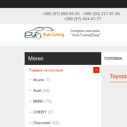
+380 (97) 850-55-55
+380 (50) 217-87-65
+380 (97) 424-47-77
Інтернет-магазин
"AutoTuningShop"
ГОЛОВНА
Товари та послуги
Toyota
Acura
7
Audi
68
BMW
70
CHERY
1
Chevrolet
52