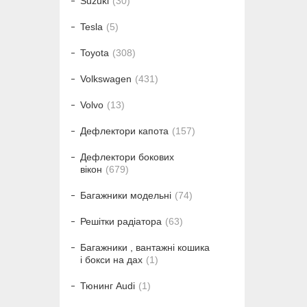
Suzuki
30
Tesla
5
Toyota
308
Volkswagen
431
Volvo
13
Дефлектори капота
157
Дефлектори бокових
вікон
679
Багажники модельні
74
Решітки радіатора
63
Багажники , вантажні кошика
і бокси на дах
1
Тюнинг Audi
1